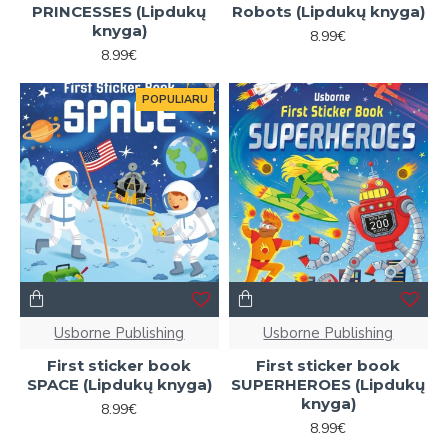
PRINCESSES (Lipdukų
Robots (Lipdukų knyga)
knyga)
8.99€
8.99€
POPULIARU
Usborne Publishing
Usborne Publishing
First sticker book
First sticker book
SPACE (Lipdukų knyga)
SUPERHEROES (Lipdukų
knyga)
8.99€
8.99€