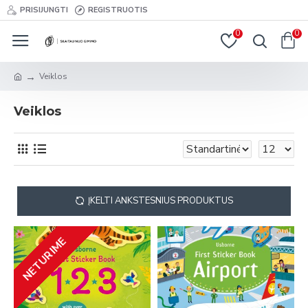
PRISIJUNGTI
REGISTRUOTIS
0
0
Veiklos
Veiklos
ĮKELTI ANKSTESNIUS PRODUKTUS
NETURIME