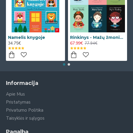
Namelis knygoje
Rinkinys - Mažų žmonių DIDELĖS SVAJONĖS
34.75€
67.99€
77.94€
Informacija
Apie Mus
Pristatymas
Privatumo Politika
Taisyklės ir sąlygos
Pagalba