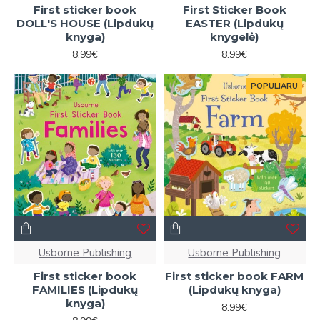
First sticker book
First Sticker Book
DOLL'S HOUSE (Lipdukų
EASTER (Lipdukų
knyga)
knygelė)
8.99€
8.99€
POPULIARU
Usborne Publishing
Usborne Publishing
First sticker book
First sticker book FARM
FAMILIES (Lipdukų
(Lipdukų knyga)
knyga)
8.99€