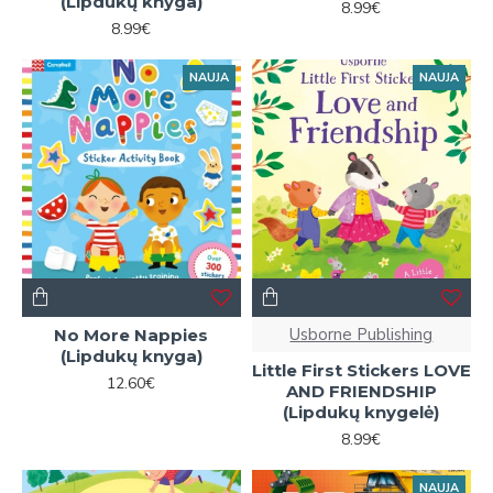
(Lipdukų knyga)
8.99€
8.99€
NAUJA
NAUJA
Usborne Publishing
No More Nappies
(Lipdukų knyga)
Little First Stickers LOVE
12.60€
AND FRIENDSHIP
(Lipdukų knygelė)
8.99€
NAUJA