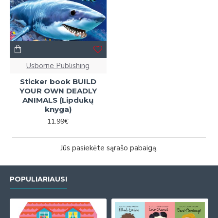
Usborne Publishing
Sticker book BUILD
YOUR OWN DEADLY
ANIMALS (Lipdukų
knyga)
11.99€
Jūs pasiekėte sąrašo pabaigą.
POPULIARIAUSI