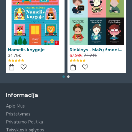
Namelis knygoje
Rinkinys - Mažų žmonių DIDELĖS SVAJONĖS
34.75€
67.99€
77.94€
Informacija
Apie Mus
Pristatymas
Privatumo Politika
Taisyklės ir sąlygos