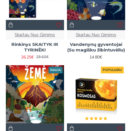
Skaitau Nuo Gimimo
Skaitau Nuo Gimimo
Rinkinys SKAITYK IR
Vandenynų gyventojai
TYRINĖK!
(Su magišku žibintuvėliu)
26.25€
14.80€
29.60€
NAUJA
POPULIARU