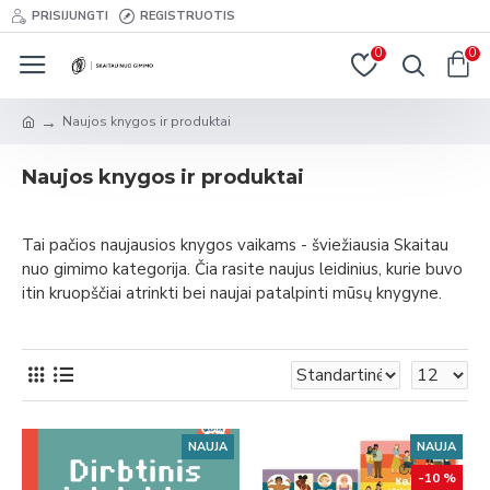
PRISIJUNGTI
REGISTRUOTIS
0
0
Naujos knygos ir produktai
Naujos knygos ir produktai
Tai pačios naujausios knygos vaikams - šviežiausia Skaitau
nuo gimimo kategorija. Čia rasite naujus leidinius, kurie buvo
itin kruopščiai atrinkti bei naujai patalpinti mūsų knygyne.
NAUJA
NAUJA
-10 %