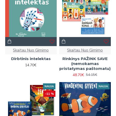
Skaitau Nuo Gimimo
Skaitau Nuo Gimimo
Dirbtinis intelektas
Rinkinys PAŽINK SAVE
(nemokamas
14.70€
pristatymas paštomatu)
48.70€
54.15€
NAUJA
NAUJA
-11 %