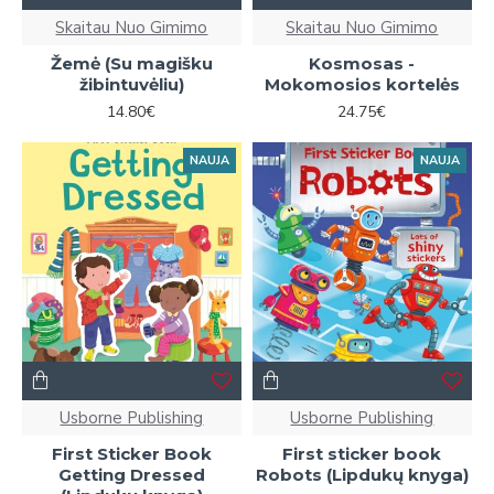
Skaitau Nuo Gimimo
Skaitau Nuo Gimimo
Žemė (Su magišku
Kosmosas -
žibintuvėliu)
Mokomosios kortelės
14.80€
24.75€
NAUJA
NAUJA
Usborne Publishing
Usborne Publishing
First Sticker Book
First sticker book
Getting Dressed
Robots (Lipdukų knyga)