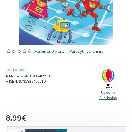
Paremta 0 įvert.
-
Parašyti įvertinimą
TURIME
Modelis:
9781835409510
ISBN:
9781835409510
Usborne
Publishing
8.99€