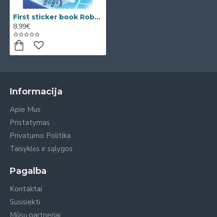
First sticker book Robots (Lipdukų knyga)
8.99€
Informacija
Apie Mus
Pristatymas
Privatumo Politika
Taisyklės ir sąlygos
Pagalba
Kontaktai
Susisiekti
Mūsų partneriai