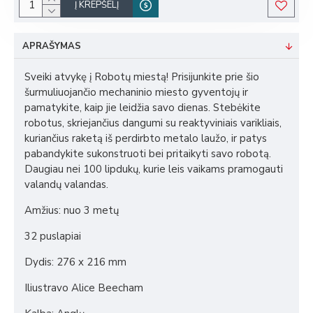
Į KREPŠELĮ
APRAŠYMAS
Sveiki atvykę į Robotų miestą! Prisijunkite prie šio
šurmuliuojančio mechaninio miesto gyventojų ir
pamatykite, kaip jie leidžia savo dienas. Stebėkite
robotus, skriejančius dangumi su reaktyviniais varikliais,
kuriančius raketą iš perdirbto metalo laužo, ir patys
pabandykite sukonstruoti bei pritaikyti savo robotą.
Daugiau nei 100 lipdukų, kurie leis vaikams pramogauti
valandų valandas.
Amžius: nuo 3 metų
32 puslapiai
Dydis: 276 x 216 mm
Iliustravo Alice Beecham