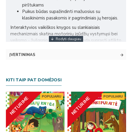
pirštukams
Puikus būdas supažindinti mažuosius su
klasikinėmis pasakomis ir pagrindiniais jų herojais.
Interaktyvios vaikiškos knygos su slankiaisiais
mechanizmais skatina motorinių įgūdžių vystymąsi bei
veiksmo - žvilgsnio koordinaciją, padeda suprasti atlikto
veiksmo/pasekmės ryšį.
ĮVERTINIMAS
1-3 metų vaikams
Dydis: 180 x 180 mm, 10 puslapių (kieti)
Iliustravo Natascha Rosenberg
KITI TAIP PAT DOMĖJOSI
Kalba: Lietuvių
POPULIARU
POPULIARU
NETURIME
NETURIME
Leidėjas: „Skaitau nuo gimimo“
Kitos serijos „Pirmosios istorijos“ knygos vaikams:
„Raudonkepuraitė“, „Džiunglių knyga“