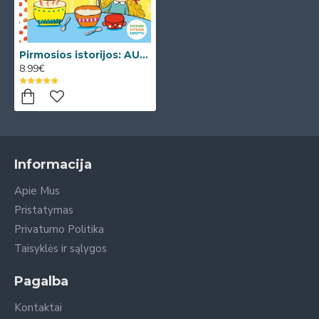
Pirmosios istorijos: AUKSAPLAUKĖ IR TRYS LOKIAI (Su slankiosiomis detalėmis)
8.99€
Informacija
Apie Mus
Pristatymas
Privatumo Politika
Taisyklės ir sąlygos
Pagalba
Kontaktai