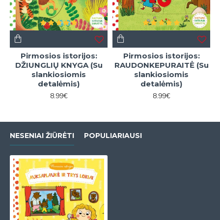
Pirmosios istorijos:
Pirmosios istorijos:
DŽIUNGLIŲ KNYGA (Su
RAUDONKEPURAITĖ (Su
slankiosiomis
slankiosiomis
detalėmis)
detalėmis)
8.99€
8.99€
NESENIAI ŽIŪRĖTI
POPULIARIAUSI