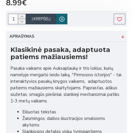
8.99€
Į KREPŠELĮ
APRAŠYMAS
Klasikinė pasaka, adaptuota
patiems mažiausiems!
Pasaka vaikams apie Auksaplaukę ir tris lokius, kurių
namelyje mergaitė leido laiką. "Pirmosios istorijos" - tai
interaktyvios pasakų knygos vaikams, adaptuotos
patiems mažiausiems skaitytojams. Paprastas, aiškus
siužetas, smagūs piešiniai, slankieji mechanizmai patiks
1-3 metų vaikams.
Eiliuotas tekstas
Žaismingos, dailios iliustracijos smalsioms
akytėms
Slankiosios detalės viską tyrinėjantiems