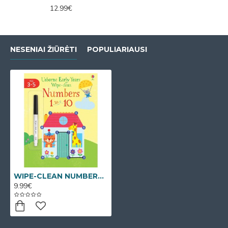
12.99€
NESENIAI ŽIŪRĖTI
POPULIARIAUSI
WIPE-CLEAN NUMBERS 1-10 (Daugkartinė užduočių knygelė)
9.99€