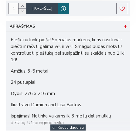
Į KREPŠELĮ
APRAŠYMAS
Piešk-nutrink-piešk! Specialus markeris, kuris nusitrina -
piešti ir rašyti galima vėl ir vėl! Smagus būdas mokytis
kontroliuoti pieštuką bei susipažinti su skaičiais nuo 1 iki
10!
Amžius: 3-5 metai
24 puslapiai
Dydis: 276 x 216 mm
Iliustravo Damien and Lisa Barlow
Įspėjimas! Netinka vaikams iki 3 metų dėl smulkių
detalių. Užspringimo rizika.