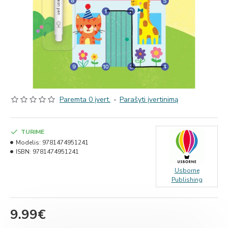
Paremta 0 įvert.
-
Parašyti įvertinimą
TURIME
Modelis:
9781474951241
ISBN:
9781474951241
Usborne
Publishing
9.99€