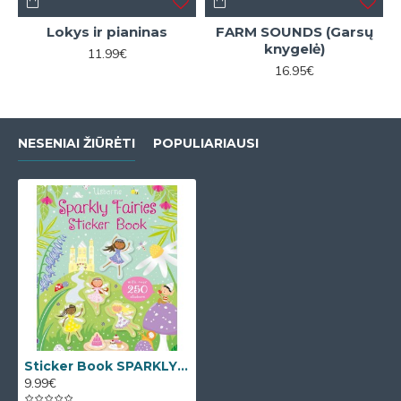
Lokys ir pianinas
FARM SOUNDS (Garsų
knygelė)
11.99€
16.95€
NESENIAI ŽIŪRĖTI
POPULIARIAUSI
Sticker Book SPARKLY FAIRIES (Lipdukų knygelė)
9.99€