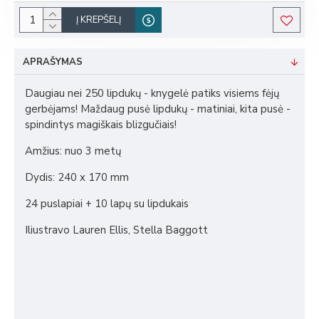
Į KREPŠELĮ
APRAŠYMAS
Daugiau nei 250 lipdukų - knygelė patiks visiems fėjų
gerbėjams! Maždaug pusė lipdukų - matiniai, kita pusė -
spindintys magiškais blizgučiais!
Amžius: nuo 3 metų
Dydis: 240 x 170 mm
24 puslapiai + 10 lapų su lipdukais
Iliustravo Lauren Ellis, Stella Baggott