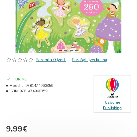
Paremta 0 įvert.
-
Parašyti įvertinimą
TURIME
Modelis:
9781474960359
ISBN:
9781474960359
Usborne
Publishing
9.99€