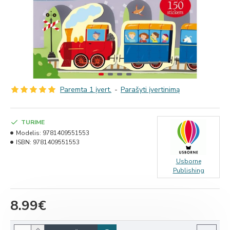
Paremta 1 įvert.
-
Parašyti įvertinimą
TURIME
Modelis:
9781409551553
ISBN:
9781409551553
Usborne
Publishing
8.99€