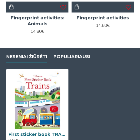
Fingerprint activities:
Fingerprint activities
Animals
14.80€
14.80€
NESENIAI ŽIŪRĖTI
POPULIARIAUSI
First sticker book TRAINS (Lipdukų knyga)