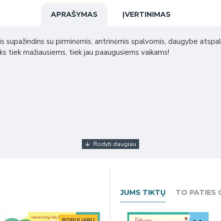
APRAŠYMAS
ĮVERTINIMAS
is supažindins su pirminėmis, antrinėmis spalvomis, daugybe atspalvių
tiks tiek mažiausiems, tiek jau paaugusiems vaikams!
JUMS TIKTŲ
TO PATIES
POPULIARU