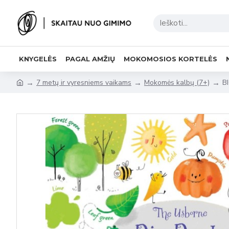
KNYGELĖS
PAGAL AMŽIŲ
MOKOMOSIOS KORTELĖS
7 metų ir vyresniems vaikams
Mokomės kalbų (7+)
B