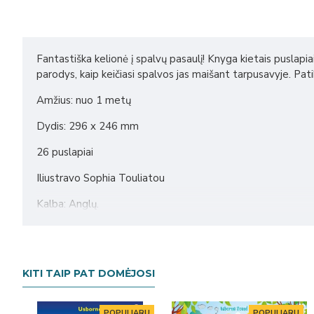
Fantastiška kelionė į spalvų pasaulį! Knyga kietais puslapia
parodys, kaip keičiasi spalvos jas maišant tarpusavyje. Pa
Amžius: nuo 1 metų
Dydis: 296 x 246 mm
26 puslapiai
Iliustravo Sophia Touliatou
Kalba: Anglų.
KITI TAIP PAT DOMĖJOSI
U
POPULIARU
POPULIARU
POPULIARU