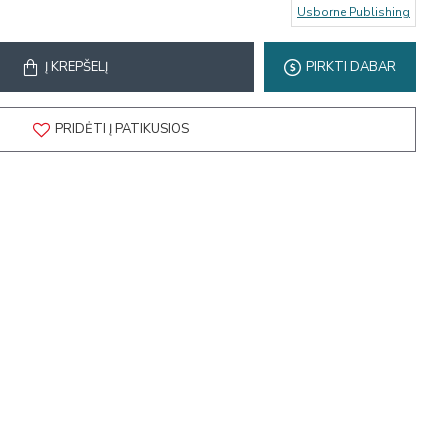
Usborne Publishing
Į KREPŠELĮ
PIRKTI DABAR
PRIDĖTI Į PATIKUSIOS