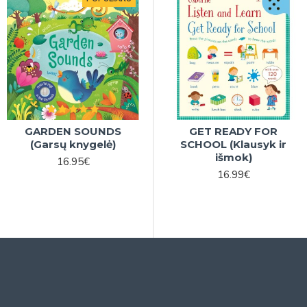
GARDEN SOUNDS
S
FIRST GERMAN WORDS
GET READY FOR
(Garsų knygelė)
(Įgarsintas žodynas)
SCHOOL (Klausyk ir
išmok)
16.95€
16.99€
16.99€