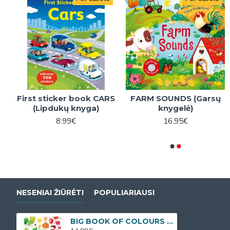
First sticker book CARS
FARM SOUNDS (Garsų
FIRST ENGLISH WORD
(Lipdukų knyga)
knygelė)
(Įgarsintas žodynas)
8.99€
16.95€
16.99€
NESENIAI ŽIŪRĖTI
POPULIARIAUSI
BIG BOOK OF COLOURS (Anglų kalbos žodžių knyga su paveikslėliais)