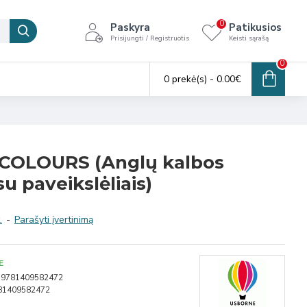
0
Paskyra
Patikusios
Prisijungti / Registruotis
Keisti sąrašą
0
0 prekė(s) - 0.00€
COLOURS (Anglų kalbos
u paveikslėliais)
.
-
Parašyti įvertinimą
E
9781409582472
81409582472