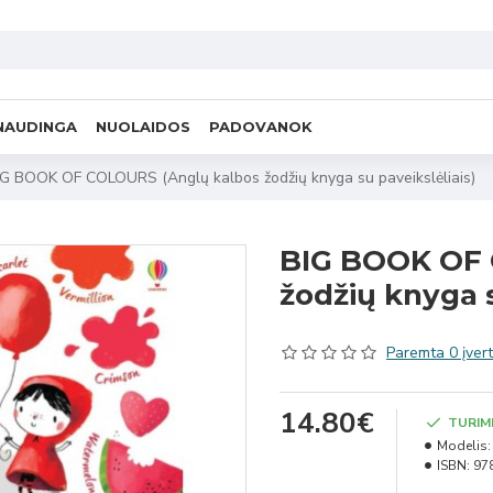
NAUDINGA
NUOLAIDOS
PADOVANOK
IG BOOK OF COLOURS (Anglų kalbos žodžių knyga su paveikslėliais)
BIG BOOK OF 
žodžių knyga s
Paremta 0 įvert
14.80€
TURIM
Modelis:
ISBN:
97