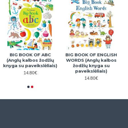
BIG BOOK OF ABC
BIG BOOK OF ENGLISH
(Anglų kalbos žodžių
WORDS (Anglų kalbos
knyga su paveikslėliais)
žodžių knyga su
paveikslėliais)
14.80€
14.80€