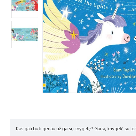
Kas gali būti geriau už garsų knygelę? Garsų knygelė su lem