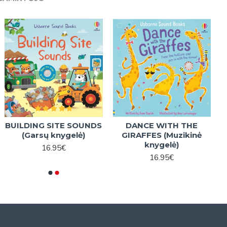
BUILDING SITE SOUNDS
DANCE WITH THE
(Garsų knygelė)
GIRAFFES (Muzikinė
knygelė)
16.95€
16.95€