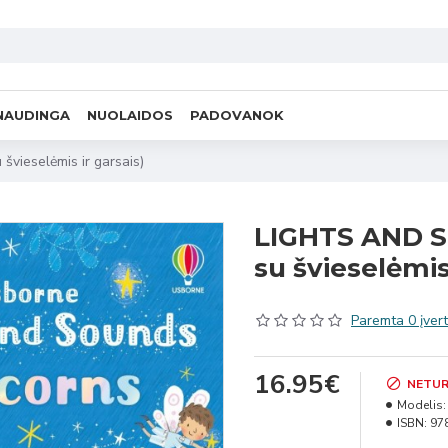
NAUDINGA
NUOLAIDOS
PADOVANOK
ieselėmis ir garsais)
LIGHTS AND 
su švieselėmis 
Paremta 0 įvert
16.95€
NETUR
Modelis:
ISBN:
97