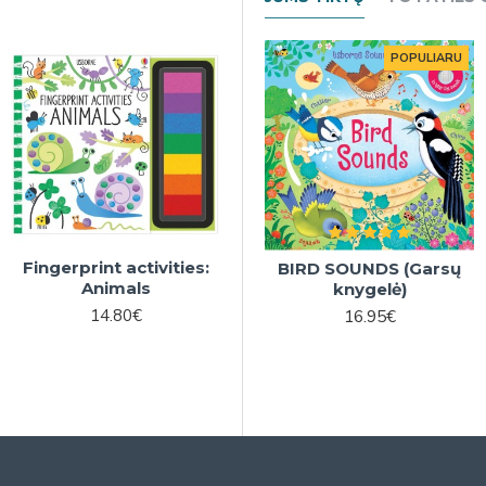
POPULIARU
POPULIARU
Fingerprint activities:
D
BABY'S BEDTIME MUSIC
BIRD SOUNDS (Garsų
Animals
)
BOOK (Muzikinė
knygelė)
knygelė)
14.80€
16.95€
16.95€