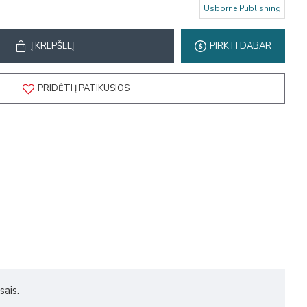
Usborne Publishing
Į KREPŠELĮ
PIRKTI DABAR
PRIDĖTI Į PATIKUSIOS
sais.