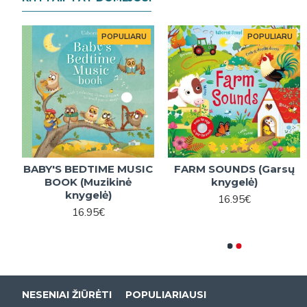
U
POPULIARU
POPULIARU
POPULIARU
BABY'S BEDTIME MUSIC
FARM SOUNDS (Garsų
BABY ANIMAL SOUNDS
WILD ANIMALS SOUN
Su
BOOK (Muzikinė
knygelė)
(Garsų knygelė)
BOOK (Garsų knygelė
knygelė)
16.95€
16.95€
16.95€
16.95€
NESENIAI ŽIŪRĖTI
POPULIARIAUSI