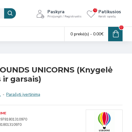
0
Paskyra
Patikusios
Prisijungti / Registruotis
Keisti sąrašą
0
0 prekė(s) - 0.00€
SOUNDS UNICORNS (Knygelė
ir garsais)
.
-
Parašyti įvertinimą
IME
9781801310970
81801310970