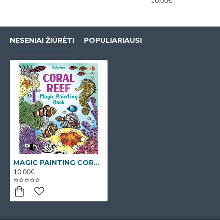
10.00€
NESENIAI ŽIŪRĖTI
POPULIARIAUSI
MAGIC PAINTING CORAL REEF (Spalvinimo vandeniu knygelė)
10.00€