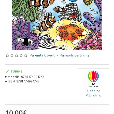
Paremta 0 įvert.
-
Parašyti įvertinimą
TURIME
Modelis:
9781474994743
ISBN:
9781474994743
Usborne
Publishing
10.00€