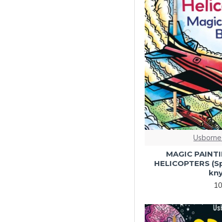
7 metų ir vyresniems
vaikams
Transportas
Užduočių knygelės
Mokomės kalbų
Kita
Kita
Knygos su defektais
Kalėdinės
Usborne
Velykinės
MAGIC PAINT
HELICOPTERS (Sp
kny
10