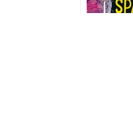
Usborne
MAGIC PAINTING 
vandeni
10