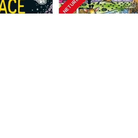
NETURIME
 Publishing
Usborne Publishing
SPACE (Spalvinimo
MAGIC PAINTING WILD ANI
u knygelė)
(Spalvinimo vandeniu knyg
.00€
10.00€