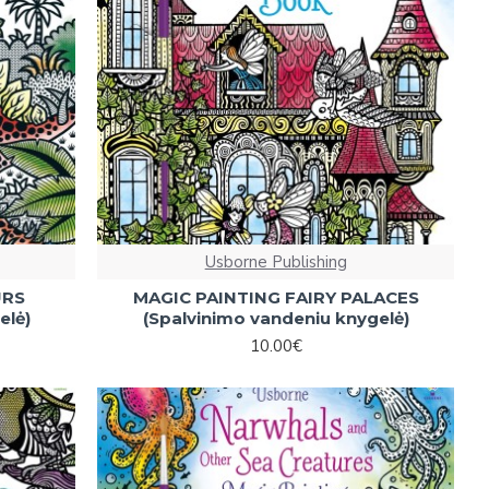
Usborne Publishing
URS
MAGIC PAINTING FAIRY PALACES
elė)
(Spalvinimo vandeniu knygelė)
10.00€