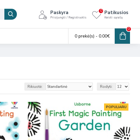
0
Paskyra
Patikusios
Prisijungti / Registruotis
Keisti sąrašą
0
0 prekė(s) - 0.00€
Rikiuotė:
Rodyti:
POPULIARU