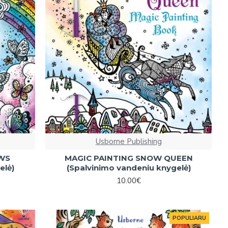
Usborne Publishing
OWS
MAGIC PAINTING SNOW QUEEN
elė)
(Spalvinimo vandeniu knygelė)
10.00€
POPULIARU