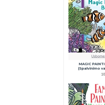
Spalvinimas vandeniu
(5-7)
Kitos veiklos (3-5)
Kitos veiklos (5-7)
Mokomės kalbų (7+)
Su slankiosiomis
detalėmis (0-3)
Garsai ir muzika (3-5)
Usborne
Su atvartėliais (0-3)
MAGIC PAINT
Erdvinės (3-5)
(Spalvinimo v
Erdvinės (5-7)
10
Sensorinės (0-3)
Kitos interaktyvios (0-
3)
Klasikinė muzika