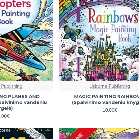
 Publishing
Usborne Publishing
ING PLANES AND
MAGIC PAINTING RAINB
alvinimo vandeniu
(Spalvinimo vandeniu knyg
gelė)
10.00€
.00€