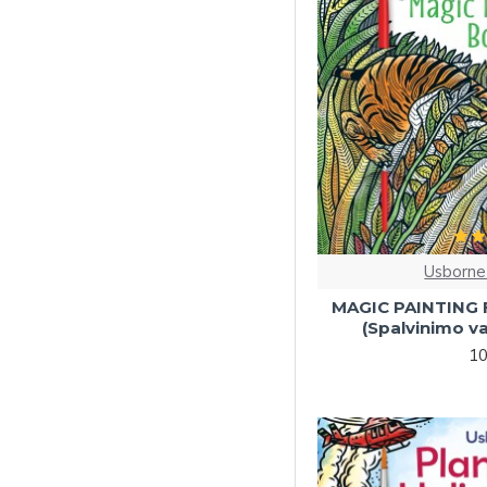
Mokomės kalbų (3-5)
Mokomės kalbų (5-7)
Pirštelių antspaudai
Interaktyvios (5-7)
Su atvartėliais (3-5)
Kitos interaktyvios (3-
5)
Kitos melodijos
Usborne
Spalvinimas vandeniu
MAGIC PAINTING
Nuo 0 iki 3 metų
(Spalvinimo v
vaikams
10
Nuo 3 iki 5 metų
vaikams
Nuo 5 iki 7 metų
vaikams