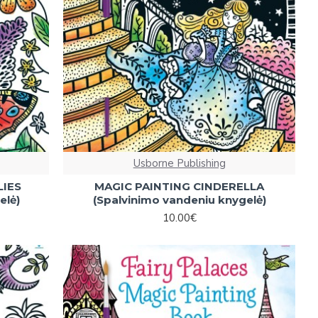
Usborne Publishing
LIES
MAGIC PAINTING CINDERELLA
elė)
(Spalvinimo vandeniu knygelė)
10.00€