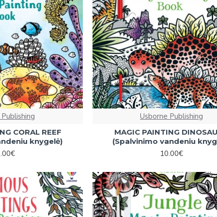
 Publishing
Usborne Publishing
ING CORAL REEF
MAGIC PAINTING DINOSA
andeniu knygelė)
(Spalvinimo vandeniu knyg
.00€
10.00€