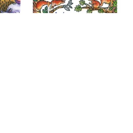
Usborne Publishing
MALS
MAGIC PAINTING WOODLAND
elė)
(Spalvinimo vandeniu knygelė)
10.00€