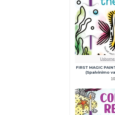
Situacijų (3-5)
Lipdukai 7+
Pažintinės (0-3)
Pažintinės (3-5)
Situacijų (5-7)
Pasakos (0-3)
Pasakos (3-5)
Spalvinimas vandeniu
Usborne
(7+)
FIRST MAGIC PAIN
Kitos veiklos (7+)
(Spalvinimo v
10
Lipdukai (3-5)
Lipdukai (5-7)
Garsai ir muzika (0-3)
Spalvinimas vandeniu
(3-5)