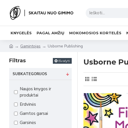
KNYGELĖS
PAGAL AMŽIŲ
MOKOMOSIOS KORTELĖS
Gamintojas
Usborne Publishing
Filtras
Usborne Pu
Išvalyti
SUBKATEGORIJOS
Naujos knygos ir
produktai
Erdvinės
Gamtos garsai
Garsinės