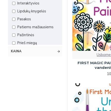
Interaktyvios
Lipdukų knygelės
Pasakos
Patiems mažiausiems
Pažintinės
Prieš miegą
Sensorinės
KAINA
Usborne
Situacijų
FIRST MAGIC PAI
Su atvartėliais
vandeni
10
Su slankiosiomis
detalėmis
Veiklos
Pažintinės (5-7)
Pažintinės (7+)