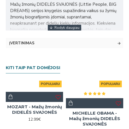
Mažų žmonių DIDELĖS SVAJONĖS (Little People, BIG
DREAMS) serijos knygelės supažindina vaikus su žymių
žmonių biografijomis įdomiai, suprantamai,
neapkraunant per dideliu kiekiu informacijos. Kiekviena
biografija prasideda nuo herojaus vaikystės, taip dar
labiau įtraukdama mažuosius smalsuolius.
ĮVERTINIMAS
Visų šios kritikų išliaupsintos serijos knygelių pabaigoje
rasite ir biografijos laiko juostą su realiomis
nuotraukomis bei faktais.
KITI TAIP PAT DOMĖJOSI
Nuostabiai iliustruotos, prabangaus kolekcinio formato
knygelės gali tapti išskirtine dovana!
POPULIARU
POPULIARU
Rekomenduojamas amžius:
3-9 metai. Patiks tiek
smalsiems mažyliams, tiek pradedantiems savarankiškai
skaityti!
MOZART - Mažų žmonių
Dydis:
240 x 195 mm, 32 puslapiai
DIDELĖS SVAJONĖS
MICHELLE OBAMA -
Mažų žmonių DIDELĖS
12.99€
Įrišimas:
kieti viršeliai su medžiaginės juostos įrišimu
SVAJONĖS