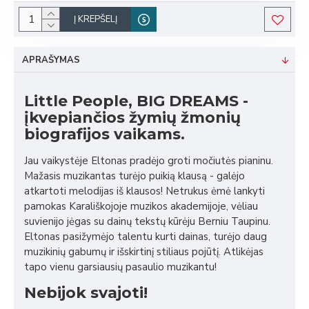
Į KREPŠELĮ
APRAŠYMAS
Little People, BIG DREAMS -
įkvepiančios žymių žmonių
biografijos vaikams.
Jau vaikystėje Eltonas pradėjo groti močiutės pianinu.
Mažasis muzikantas turėjo puikią klausą - galėjo
atkartoti melodijas iš klausos! Netrukus ėmė lankyti
pamokas Karališkojoje muzikos akademijoje, vėliau
suvienijo jėgas su dainų tekstų kūrėju Berniu Taupinu.
Eltonas pasižymėjo talentu kurti dainas, turėjo daug
muzikinių gabumų ir išskirtinį stiliaus pojūtį. Atlikėjas
tapo vienu garsiausių pasaulio muzikantu!
Nebijok svajoti!